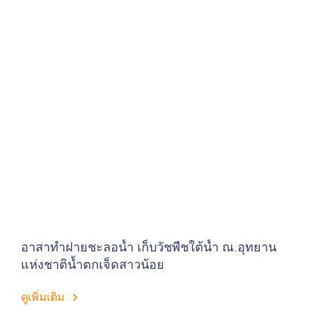
อาสาทำฝายชะลอน้ำ เก็บวัชพืชใต้น้ำ ณ.อุทยาน
แห่งชาติน้ำตกเจ็ดสาวน้อย
ดูเพิ่มเติม