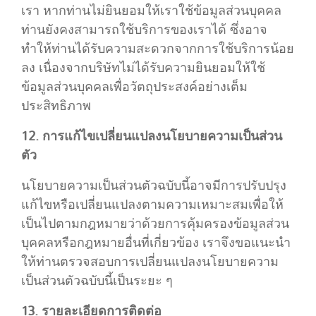
เรา หากท่านไม่ยินยอมให้เราใช้ข้อมูลส่วนบุคคล
ท่านยังคงสามารถใช้บริการของเราได้ ซึ่งอาจ
ทำให้ท่านได้รับความสะดวกจากการใช้บริการน้อย
ลง เนื่องจากบริษัทไม่ได้รับความยินยอมให้ใช้
ข้อมูลส่วนบุคคลเพื่อวัตถุประสงค์อย่างเต็ม
ประสิทธิภาพ
12. การแก้ไขเปลี่ยนแปลงนโยบายความเป็นส่วน
ตัว
นโยบายความเป็นส่วนตัวฉบับนี้อาจมีการปรับปรุง
แก้ไขหรือเปลี่ยนแปลงตามความเหมาะสมเพื่อให้
เป็นไปตามกฎหมายว่าด้วยการคุ้มครองข้อมูลส่วน
บุคคลหรือกฎหมายอื่นที่เกี่ยวข้อง เราจึงขอแนะนำ
ให้ท่านตรวจสอบการเปลี่ยนแปลงนโยบายความ
เป็นส่วนตัวฉบับนี้เป็นระยะ ๆ
13. รายละเอียดการติดต่อ