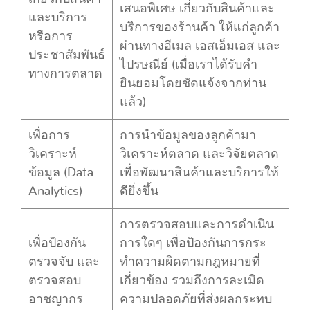
เสนอพิเศษ เกี่ยวกับสินค้าและ
และบริการ
บริการของร้านค้า ให้แก่ลูกค้า
หรือการ
ผ่านทางอีเมล เอสเอ็มเอส และ
ประชาสัมพันธ์
ไปรษณีย์ (เมื่อเราได้รับคำ
ทางการตลาด
ยินยอมโดยชัดแจ้งจากท่าน
แล้ว)
เพื่อการ
การนำข้อมูลของลูกค้ามา
วิเคราะห์
วิเคราะห์ตลาด และวิจัยตลาด
ข้อมูล (Data
เพื่อพัฒนาสินค้าและบริการให้
Analytics)
ดียิ่งขึ้น
การตรวจสอบและการดำเนิน
เพื่อป้องกัน
การใดๆ เพื่อป้องกันการกระ
ตรวจจับ และ
ทำความผิดตามกฎหมายที่
ตรวจสอบ
เกี่ยวข้อง รวมถึงการละเมิด
อาชญากร
ความปลอดภัยที่ส่งผลกระทบ