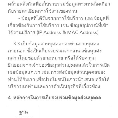
คล้ายคลึงกันเพื่อเก็บรวบรวมข้อมูลทางเทคนิคเกี่ยว
กับรายละเอียดการใช้งานของท่าน
- ข้อมูลที่ได้รับจากการใช้บริการ และข้อมูลที่
เกี่ยวข้องกับการใช้บริการ เช่น ข้อมูลอุปกรณ์ที่เข้า
ใช้งานบริการ (IP Address & MAC Address)
3.3 เก็บข้อมูลส่วนบุคคลของท่านจากบุคคล
ภายนอก ซึ่งเป็นเก็บรวบรวมจากแหล่งข้อมูลดัง
กล่าวโดยชอบด้วยกฎหมาย หรือได้รับความ
ยินยอมจากเจ้าของข้อมูลส่วนบุคคลแล้วในการเปิด
เผยข้อมูลแก่เรา เช่น การส่งข้อมูลส่วนบุคคลของ
ท่านให้กับเรา เพื่อประโยชน์ในการนำเสนอ หรือให้
บริการแก่ท่านและการดำเนินธุรกิจที่เกี่ยวข้อง
4. หลักการในการเก็บรวบรวมข้อมูลส่วนบุคคล
ฐาน