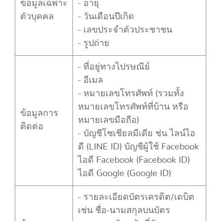
ข้อมูลเฉพาะ
- อายุ
ตัวบุคคล
- วันเดือนปีเกิด
- เลขประจำตัวประชาชน
- รูปถ่าย
- ที่อยู่ทางไปรษณีย์
- อีเมล
- หมายเลขโทรศัพท์ (รวมทั้ง
หมายเลขโทรศัพท์ที่บ้าน หรือ
ข้อมูลการ
หมายเลขมือถือ)
ติดต่อ
- บัญชีโซเชียลมีเดีย ช่น ไลน์ไอ
ดี (LINE ID) บัญชีผู้ใช้ Facebook
ไอดี Facebook (Facebook ID)
ไอดี Google (Google ID)
- รายละเอียดบัตรเครดิต/เดบิต
เช่น ชื่อ-นามสกุลบนบัตร