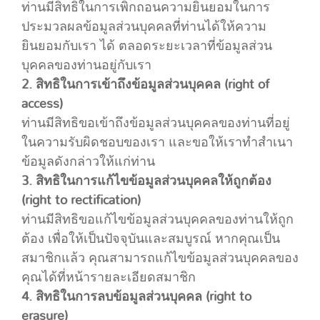
ท่านมีสิทธิในการเพิกถอนความยินยอมในการ
ประมวลผลข้อมูลส่วนบุคคลที่ท่านได้ให้ความ
ยินยอมกับเรา ได้ ตลอดระยะเวลาที่ข้อมูลส่วน
บุคคลของท่านอยู่กับเรา
2. สิทธิในการเข้าถึงข้อมูลส่วนบุคคล (right of
access)
ท่านมีสิทธิขอเข้าถึงข้อมูลส่วนบุคคลของท่านที่อยู่
ในความรับผิดชอบของเรา และขอให้เราทำสำเนา
ข้อมูลดังกล่าวให้แก่ท่าน
3. สิทธิในการแก้ไขข้อมูลส่วนบุคคลให้ถูกต้อง
(right to rectification)
ท่านมีสิทธิขอแก้ไขข้อมูลส่วนบุคคลของท่านให้ถูก
ต้อง เพื่อให้เป็นปัจจุบันและสมบูรณ์ หากคุณเป็น
สมาชิกแล้ว คุณสามารถแก้ไขข้อมูลส่วนบุคคลของ
คุณได้ที่หน้ารายละเอียดสมาชิก
4. สิทธิในการลบข้อมูลส่วนบุคคล (right to
erasure)