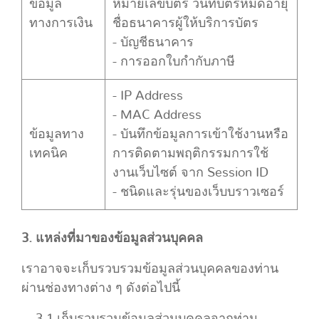
ข้อมูล
หมายเลขบัตร วันที่บัตรหมดอายุ
ทางการเงิน
ชื่อธนาคารผู้ให้บริการบัตร
- บัญชีธนาคาร
- การออกใบกำกับภาษี
- IP Address
- MAC Address
ข้อมูลทาง
- บันทึกข้อมูลการเข้าใช้งานหรือ
เทคนิค
การติดตามพฤติกรรมการใช้
งานเว็บไซต์ จาก Session ID
- ชนิดและรุ่นของเว็บบราวเซอร์
3. แหล่งที่มาของข้อมูลส่วนบุคคล
เราอาจจะเก็บรวบรวมข้อมูลส่วนบุคคลของท่าน
ผ่านช่องทางต่าง ๆ ดังต่อไปนี้