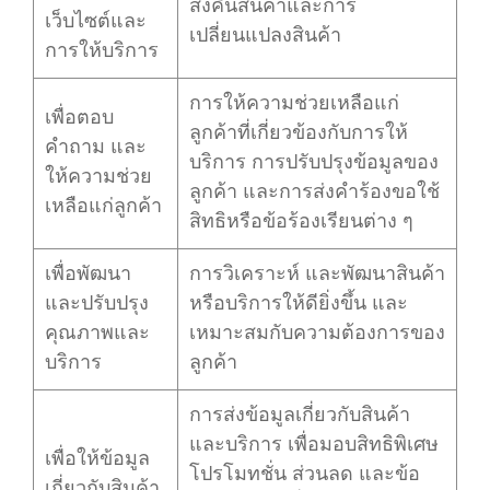
ส่งคืนสินค้าและการ
เว็บไซต์และ
เปลี่ยนแปลงสินค้า
การให้บริการ
การให้ความช่วยเหลือแก่
เพื่อตอบ
ลูกค้าที่เกี่ยวข้องกับการให้
คำถาม และ
บริการ การปรับปรุงข้อมูลของ
ให้ความช่วย
ลูกค้า และการส่งคำร้องขอใช้
เหลือแก่ลูกค้า
สิทธิหรือข้อร้องเรียนต่าง ๆ
เพื่อพัฒนา
การวิเคราะห์ และพัฒนาสินค้า
และปรับปรุง
หรือบริการให้ดียิ่งขึ้น และ
คุณภาพและ
เหมาะสมกับความต้องการของ
บริการ
ลูกค้า
การส่งข้อมูลเกี่ยวกับสินค้า
และบริการ เพื่อมอบสิทธิพิเศษ
เพื่อให้ข้อมูล
โปรโมทชั่น ส่วนลด และข้อ
เกี่ยวกับสินค้า